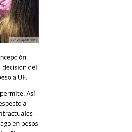
Cedida apoderados
ncepción
 decisión del
eso a UF.
 permite. Así
Respecto a
ntractuales
pago en pesos