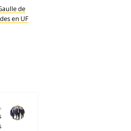
Gaulle de
ades en UF
e
s
s