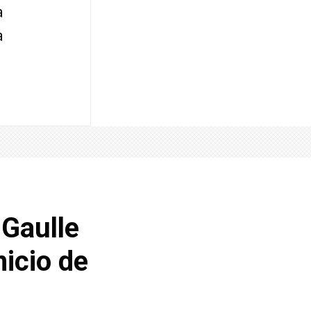
a
a
 Gaulle
nicio de