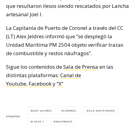
que resultaron ilesos siendo rescatados por Lancha
artesanal Joel I.
La Capitanía de Puerto de Coronel a través del CC
(LT) Alex Jeldres informó que “se desplegó la
Unidad Marítima PM 2504 objeto verificar trazas
de combustible y restos náufragos”.
Sigue los contenidos de
Sala de Prensa
en las
distintas plataformas:
Canal de
Youtube
,
Facebook
y
“X”
ALEX JELDRES
CORONEL
ISLA SANTA MARÍA
ETIQUETAS
LUCAS 1
NAUFRAGIO