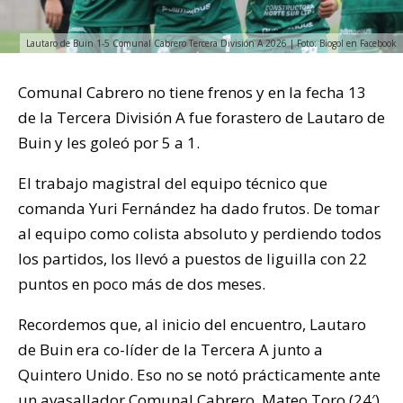
Lautaro de Buin 1-5 Comunal Cabrero Tercera División A 2026 | Foto: Biogol en Facebook
Comunal Cabrero no tiene frenos y en la fecha 13
de la Tercera División A fue forastero de Lautaro de
Buin y les goleó por 5 a 1.
El trabajo magistral del equipo técnico que
comanda Yuri Fernández ha dado frutos. De tomar
al equipo como colista absoluto y perdiendo todos
los partidos, los llevó a puestos de liguilla con 22
puntos en poco más de dos meses.
Recordemos que, al inicio del encuentro, Lautaro
de Buin era co-líder de la Tercera A junto a
Quintero Unido. Eso no se notó prácticamente ante
un avasallador Comunal Cabrero. Mateo Toro (24′)