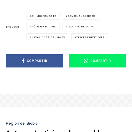
CHIMBARONGO FC
COMUNAL CABRERO
FÚTBOL CHILENO
LAUTARO DE BUIN
ETIQUETAS
NAVAL DE TALCAHUANO
TERCERA DIVISIÓN A
COMPARTIR
COMPARTIR
Región del Biobío