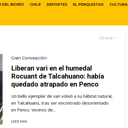
R DEL BIOBÍO
CHILE
DEPORTES
EL PENQUISTAO
CULTURA
Última
Gran Concepción
Liberan vari en el humedal
Rocuant de Talcahuano: había
quedado atrapado en Penco
Un bello ejemplar de vari volvió a su hábitat natural,
en Talcahuano, tras ser encontrado desorientado
en Penco. Vecinos de...
LEER MÁS