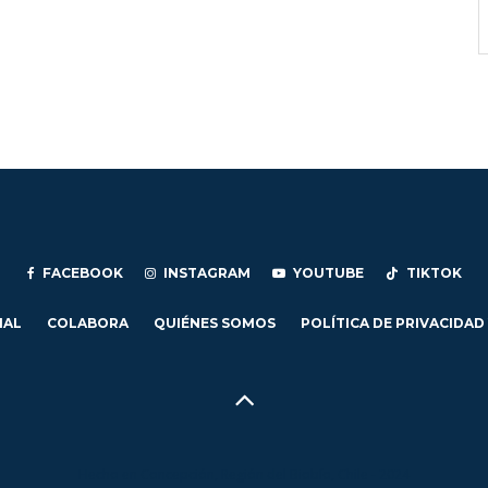
FACEBOOK
INSTAGRAM
YOUTUBE
TIKTOK
IAL
COLABORA
QUIÉNES SOMOS
POLÍTICA DE PRIVACIDAD
Hecho en Concepción, Región del Biobío, Chile - 2024