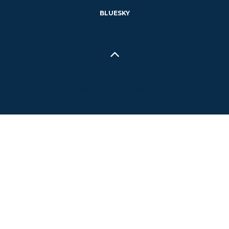
BLUESKY
Hecho en Concepción, Región del Biobío, Chile - 2024