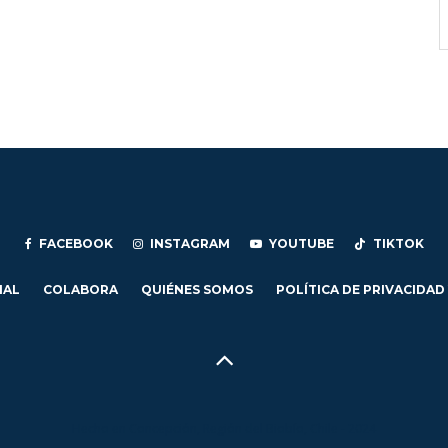
FACEBOOK
INSTAGRAM
YOUTUBE
TIKTOK
IAL
COLABORA
QUIÉNES SOMOS
POLÍTICA DE PRIVACIDAD
Hecho en Concepción, Región del Biobío, Chile - 2024