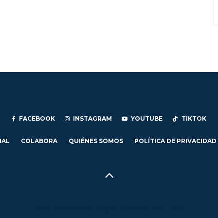
FACEBOOK
INSTAGRAM
YOUTUBE
TIKTOK
IAL
COLABORA
QUIÉNES SOMOS
POLÍTICA DE PRIVACIDAD
Hecho en Concepción, Región del Biobío, Chile - 2024