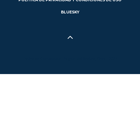
BLUESKY
Hecho en Concepción, Región del Biobío, Chile - 2024