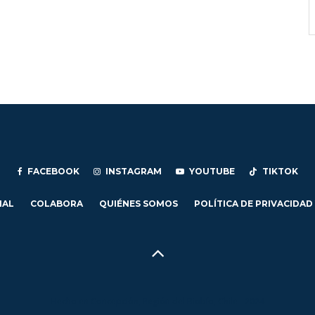
FACEBOOK
INSTAGRAM
YOUTUBE
TIKTOK
IAL
COLABORA
QUIÉNES SOMOS
POLÍTICA DE PRIVACIDAD
Hecho en Concepción, Región del Biobío, Chile - 2024