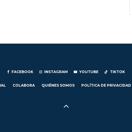
FACEBOOK
INSTAGRAM
YOUTUBE
TIKTOK
IAL
COLABORA
QUIÉNES SOMOS
POLÍTICA DE PRIVACIDAD
Hecho en Concepción, Región del Biobío, Chile - 2024