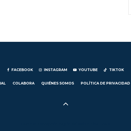
FACEBOOK
INSTAGRAM
YOUTUBE
TIKTOK
IAL
COLABORA
QUIÉNES SOMOS
POLÍTICA DE PRIVACIDAD
Hecho en Concepción, Región del Biobío, Chile - 2024