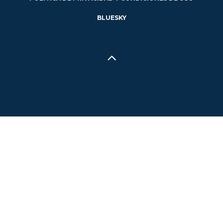
BLUESKY
Hecho en Concepción, Región del Biobío, Chile - 2024