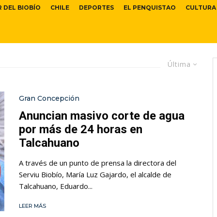
R DEL BIOBÍO
CHILE
DEPORTES
EL PENQUISTAO
CULTURA
Última
Gran Concepción
Anuncian masivo corte de agua
por más de 24 horas en
Talcahuano
A través de un punto de prensa la directora del
Serviu Biobío, María Luz Gajardo, el alcalde de
Talcahuano, Eduardo...
LEER MÁS