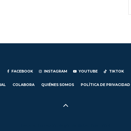
FACEBOOK
INSTAGRAM
YOUTUBE
TIKTOK
IAL
COLABORA
QUIÉNES SOMOS
POLÍTICA DE PRIVACIDAD
Hecho en Concepción, Región del Biobío, Chile - 2024