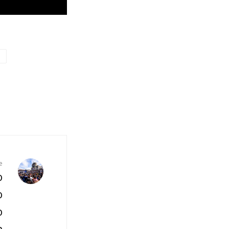
O
e
o
o
o
n