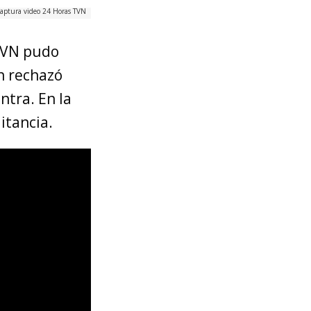
Captura video 24 Horas TVN
 TVN pudo
n rechazó
ntra. En la
itancia.