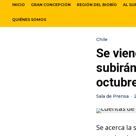
INICIO
GRAN CONCEPCIÓN
REGIÓN DEL BIOBÍO
AL SU
QUIÉNES SOMOS
Chile
Se vien
subirán
octubr
Sala de Prensa
·
Se acerca la