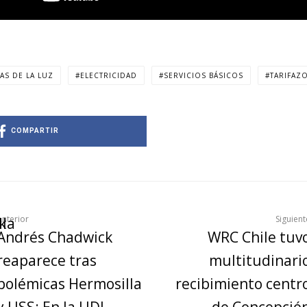
AS DE LA LUZ
ELECTRICIDAD
SERVICIOS BÁSICOS
TARIFAZ
COMPARTIR
Anterior
Siguient
Andrés Chadwick
WRC Chile tuv
reaparece tras
multitudinari
polémicas Hermosilla
recibimiento centr
y USS: En la UDI
de Concepció