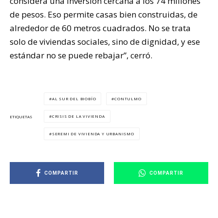
considera una inversión cercana a los 74 millones
de pesos. Eso permite casas bien construidas, de
alrededor de 60 metros cuadrados. No se trata
solo de viviendas sociales, sino de dignidad, y ese
estándar no se puede rebajar”, cerró.
AL SUR DEL BIOBÍO
CONTULMO
CRISIS DE LA VIVIENDA
ETIQUETAS
SEREMI DE VIVIENDA Y URBANISMO
COMPARTIR
COMPARTIR