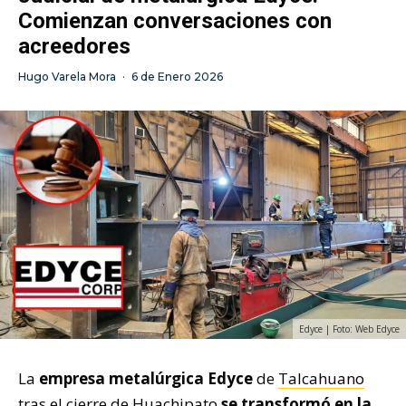
Comienzan conversaciones con
acreedores
Hugo Varela Mora
·
6 de Enero 2026
Edyce | Foto: Web Edyce
La
empresa metalúrgica Edyce
de
Talcahuano
tras el cierre de
Huachipato
se transformó en la