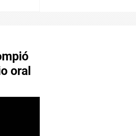
rompió
io oral