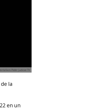
/Pantallazo Poder Judicial TV
 de la
022 en un