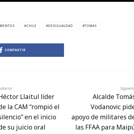
AMENTOS
CHILE
DESIGUALDAD
TOMAS
COMPARTIR
Anterior
Siguient
Héctor Llaitul líder
Alcalde Tomá
de la CAM “rompió el
Vodanovic pid
silencio” en el inicio
apoyo de militares d
de su juicio oral
las FFAA para Maip