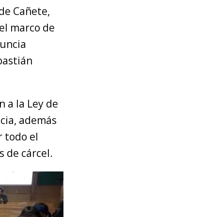
 de Cañete,
 el marco de
nuncia
bastián
n a la Ley de
ncia, además
 todo el
 de cárcel.