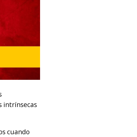
s
 intrínsecas
os cuando