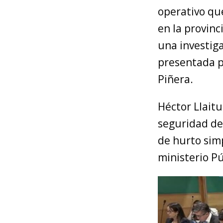
operativo qu
en la provinc
una investig
presentada p
Piñera.
Héctor Llaitu
seguridad del
de hurto simp
ministerio Pú