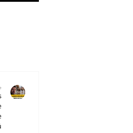
e
s
e
e
ú