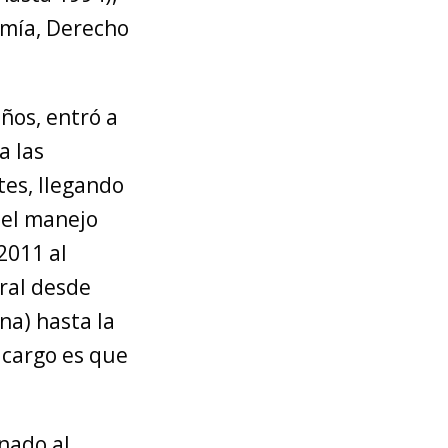
omía, Derecho
años, entró a
a las
tes, llegando
 el manejo
2011 al
ral desde
na) hasta la
e cargo es que
nado al