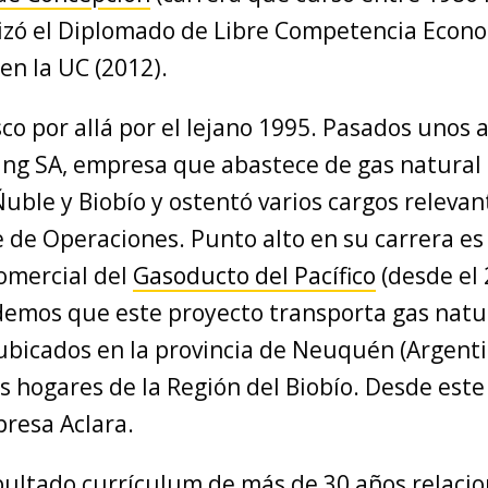
izó el Diplomado de Libre Competencia Econ
en la UC (2012).
co por allá por el lejano 1995. Pasados unos 
ing SA, empresa que abastece de gas natural 
uble y Biobío y ostentó varios cargos relevan
e de Operaciones. Punto alto en su carrera es
comercial del
Gasoducto del Pacífico
(desde el 
demos que este proyecto transporta gas natu
ubicados en la provincia de Neuquén (Argenti
os hogares de la Región del Biobío. Desde est
presa Aclara.
bultado currículum de más de 30 años relacio