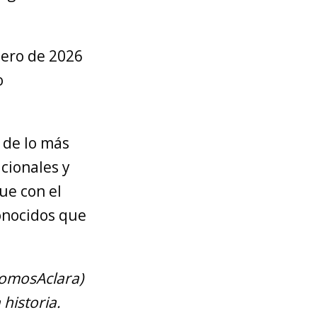
nero de 2026
o
 de lo más
cionales y
que con el
onocidos que
SomosAclara)
historia.