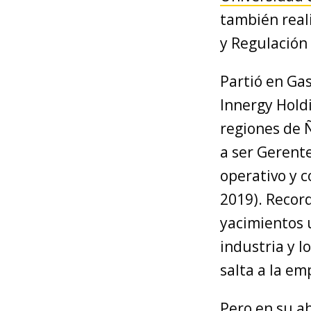
también real
y Regulación 
Partió en Gas
Innergy Hold
regiones de Ñ
a ser Gerent
operativo y 
2019). Recor
yacimientos 
industria y l
salta a la em
Pero en su a