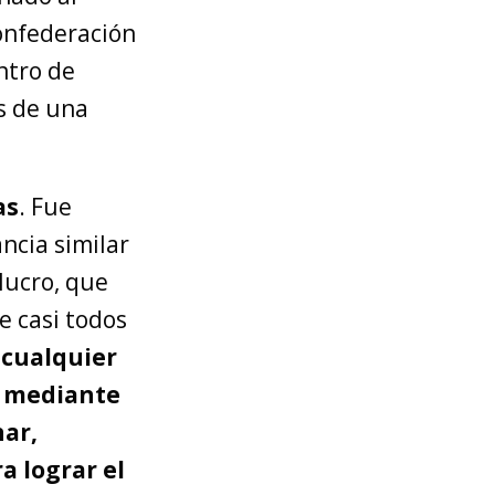
onfederación
ntro de
ás de una
as
. Fue
ncia similar
 lucro, que
e casi todos
 cualquier
s mediante
nar,
a lograr el