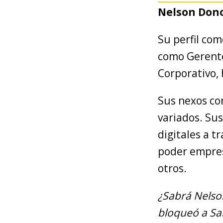
Nelson Don
Su perfil co
como Gerente
Corporativo, 
Sus nexos co
variados. Su
digitales a t
poder empres
otros.
¿Sabrá Nelson
bloqueó a Sal