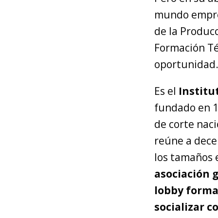
mundo empres
de la Producc
Formación Téc
oportunidad
Es el
Institu
fundado en 1
de corte naci
reúne a decen
los tamaños e
asociación 
lobby formal
socializar c