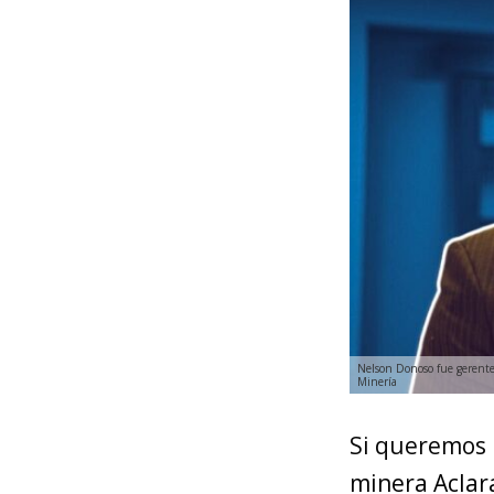
Nelson Donoso fue gerente 
Minería
Si queremos 
minera Aclar