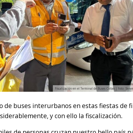
Fiscalización en el Terminal de Buses Collao | Foto: Sere
 de buses interurbanos en estas fiestas de f
derablemente, y con ello la fiscalización.
iles de personas cruzan nuestro bello país p