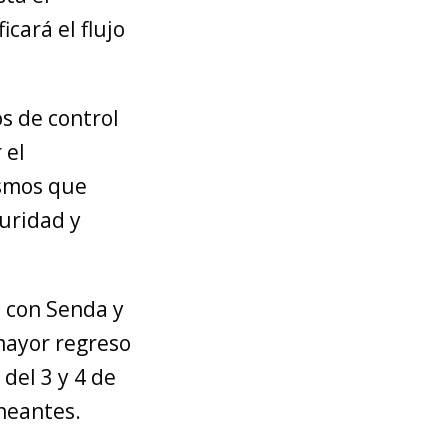
cará el flujo
s de control
 el
ismos que
uridad y
o con Senda y
mayor regreso
del 3 y 4 de
aneantes.