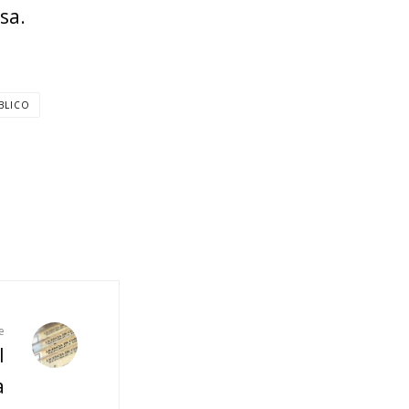
sa.
BLICO
e
l
a