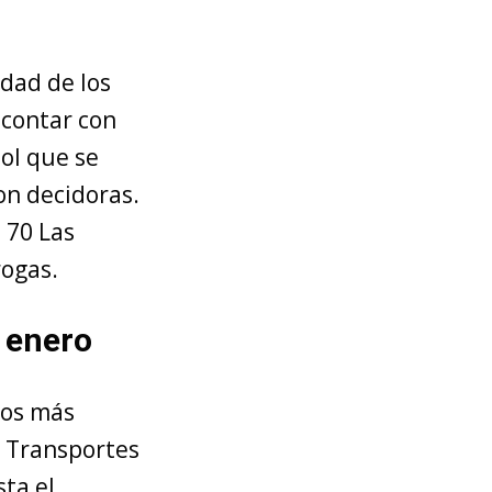
idad de los
 contar con
hol que se
on decidoras.
 70 Las
rogas.
a enero
ios más
e Transportes
ta el