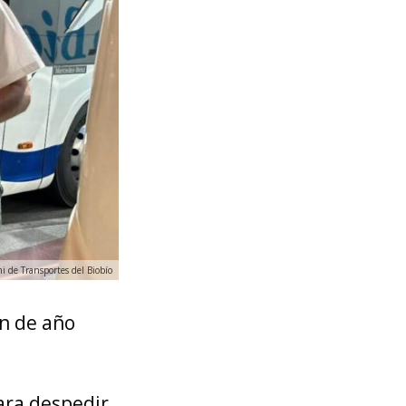
mi de Transportes del Biobío
in de año
ara despedir