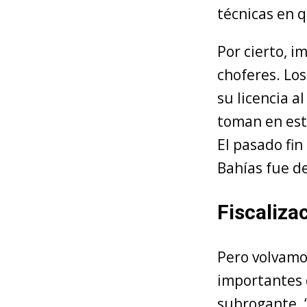
técnicas en q
Por cierto, i
choferes. Lo
su licencia a
toman en esta
El pasado fin
Bahías fue de
Fiscaliza
Pero volvamos
importantes 
subrogante. 