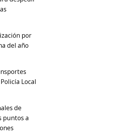
las
lización por
na del año
ransportes
Policía Local
nales de
os puntos a
iones