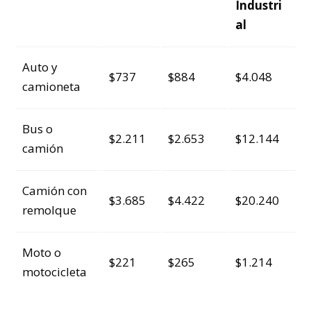
Industri
al
Auto y
$737
$884
$4.048
camioneta
Bus o
$2.211
$2.653
$12.144
camión
Camión con
$3.685
$4.422
$20.240
remolque
Moto o
$221
$265
$1.214
motocicleta