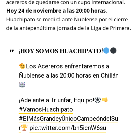
acereros de quedarse con un cupo internacional.
Hoy 24 de noviembre a las 20:00 horas
,
Huachipato se medirá ante Ñublense por el cierre
de la antepenúltima jornada de la Liga de Primera.
¡𝐇𝐎𝐘 𝐒𝐎𝐌𝐎𝐒 𝐇𝐔𝐀𝐂𝐇𝐈𝐏𝐀𝐓𝐎!
Los Acereros enfrentaremos a
Ñublense a las 20:00 horas en Chillán
¡Adelante a Triunfar, Equipo!
#VamosHuachipato
#ElMásGrandeyÚnicoCampeóndelSu
r
pic.twitter.com/bn5icnW6su