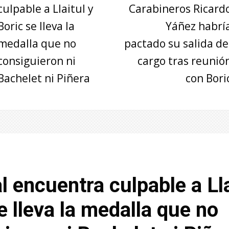
culpable a Llaitul y
Carabineros Ricard
Boric se lleva la
Yáñez habrí
medalla que no
pactado su salida de
consiguieron ni
cargo tras reunió
Bachelet ni Piñera
con Bori
l encuentra culpable a Lla
e lleva la medalla que no