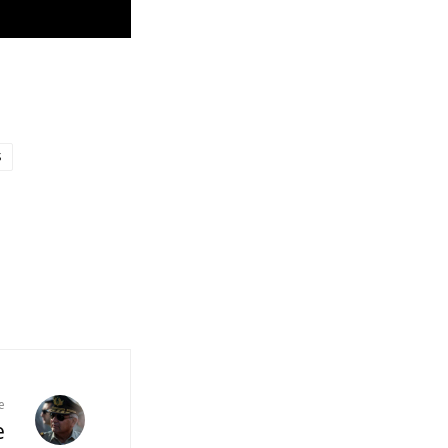
S
e
e