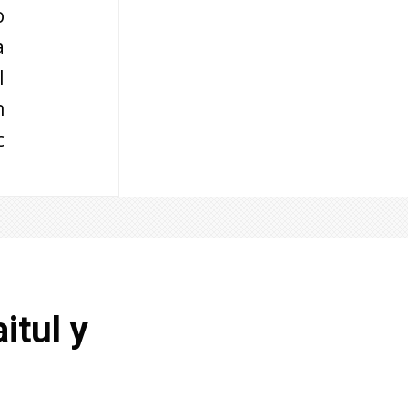
o
a
l
n
c
itul y