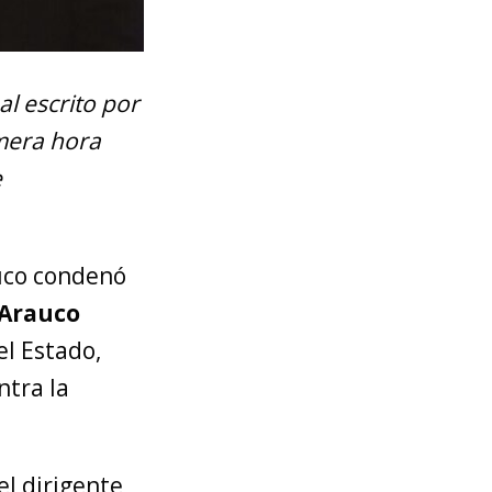
al escrito por
imera hora
e
muco condenó
 Arauco
el Estado,
ntra la
el dirigente