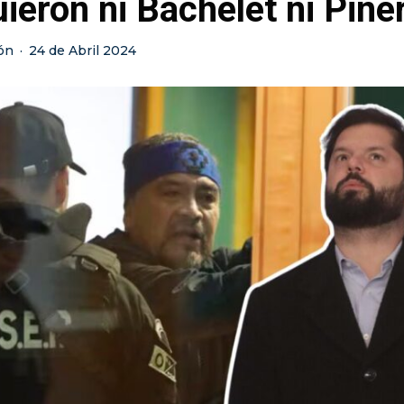
ieron ni Bachelet ni Piñe
ón
·
24 de Abril 2024