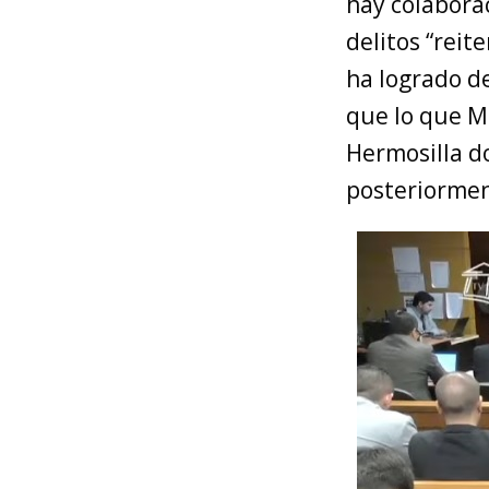
hay colaborac
delitos “reit
ha logrado de
que lo que M
Hermosilla d
posteriormen