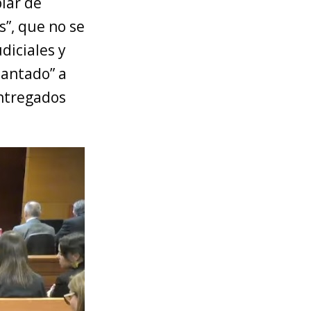
blar de
s”, que no se
diciales y
lantado” a
entregados