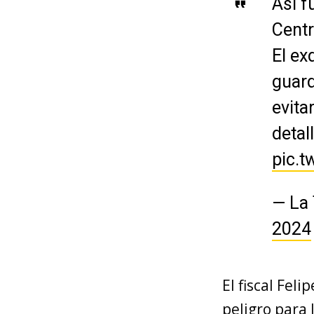
Así f
Centr
El ex
guard
evita
detal
pic.
— La
2024
El fiscal Fel
peligro para 