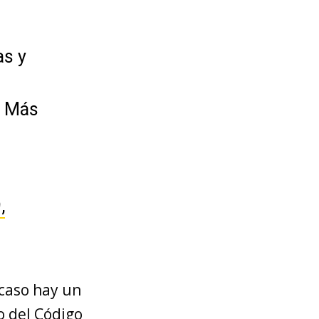
as y
. Más
,
 caso hay un
do del Código