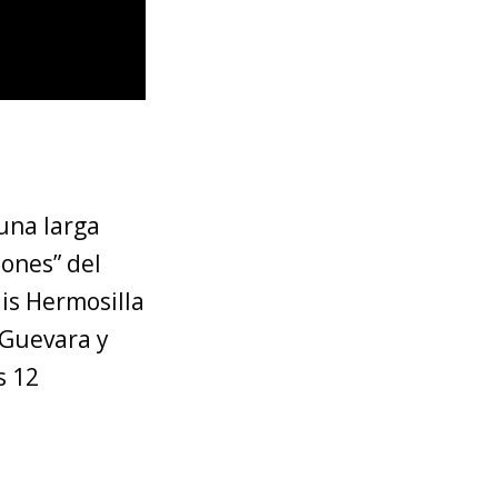
 una larga
ones” del
is Hermosilla
 Guevara y
s 12