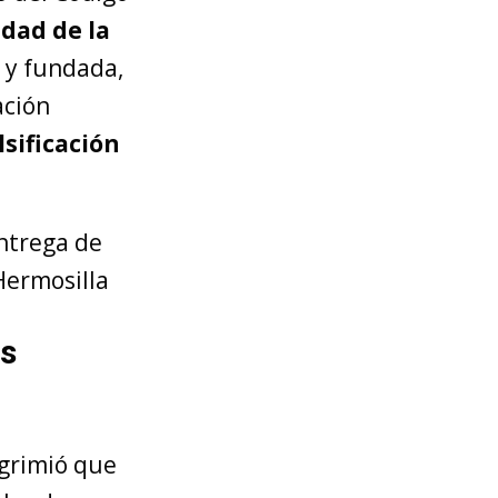
idad de la
e y fundada,
ación
lsificación
ntrega de
ermosilla
os
sgrimió que