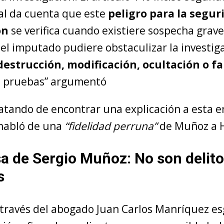
al da cuenta que este
peligro para la segur
ón
se verifica cuando existiere sospecha grav
el imputado pudiere obstaculizar la investig
destrucción, modificación, ocultación o fa
e pruebas” argumentó
atando de encontrar una explicación a esta e
habló de una
“fidelidad perruna”
de Muñoz a H
a de Sergio Muñoz: No son delit
s
 través del abogado Juan Carlos Manríquez e