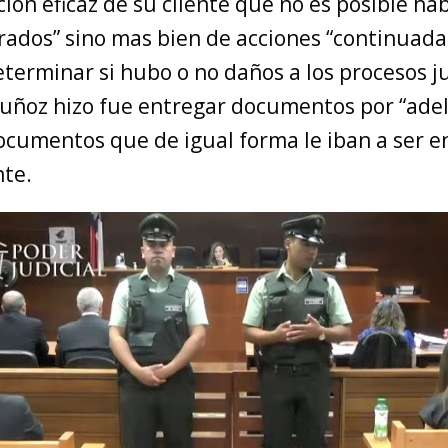
ión eficaz de su cliente que no es posible ha
erados” sino mas bien de acciones “continuada
terminar si hubo o no daños a los procesos ju
uñoz hizo fue entregar documentos por “ade
ocumentos que de igual forma le iban a ser 
te.