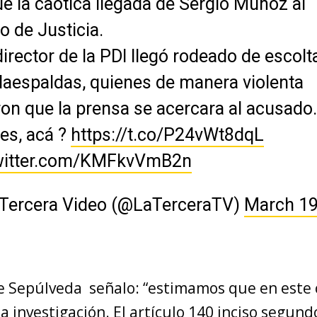
ue la caótica llegada de Sergio Muñoz al
o de Justicia.
director de la PDI llegó rodeado de escolt
aespaldas, quienes de manera violenta
ron que la prensa se acercara al acusado
les, acá ?
https://t.co/P24vWt8dqL
twitter.com/KMFkvVmB2n
 Tercera Video (@LaTerceraTV)
March 19
ipe Sepúlveda señalo: “estimamos que en este
la investigación. El artículo 140 inciso segun