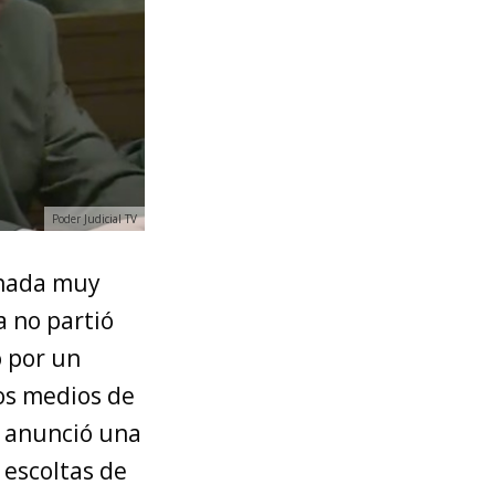
Poder Judicial TV
rnada muy
a no partió
o por un
os medios de
e anunció una
 escoltas de