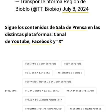
— TransporTeinforma Región de
Biobío (@TTIBiobio)
July 8, 2024
Sigue los contenidos de
Sala de Prensa
en las
distintas plataformas: Canal
de
Youtube
,
Facebook
y “
X
”
CENTRO DE CONCEPCIÓN
CONCEPCIÓN
DÍA DE LA BANDERA
EJÉRCITO DE CHILE
ESTACIÓN INTERMODAL CONCEPCIÓN
JURAMENTO A LA BANDERA
PLAZA BICENTENARIO
ETIQUETAS
PLAZA DE LA INDEPENDENCIA
REGIMIENTO N°6 CHACABUCO
SEREMI DE TRANSPORTES