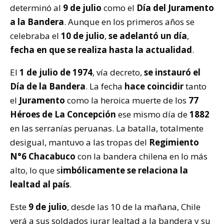
determinó al
9 de julio
como el
Día del Juramento
a la Bandera
. Aunque en los primeros años se
celebraba el
10 de julio
,
se adelantó un día
,
fecha en que se realiza hasta la actualidad
.
El
1 de julio de 1974
, vía decreto,
se instauró el
Día de la Bandera
. La fecha
hace coincidir
tanto
el
Juramento
como la heroica muerte de los
77
Héroes de La Concepción
ese mismo día de
1882
en las serranías peruanas. La batalla, totalmente
desigual, mantuvo a las tropas del
Regimiento
N°6 Chacabuco
con la bandera chilena en lo más
alto, lo que s
imbólicamente se relaciona la
lealtad al país
.
Este
9 de julio
, desde las 10 de la mañana, Chile
verá a sus soldados jurar lealtad a la bandera y su