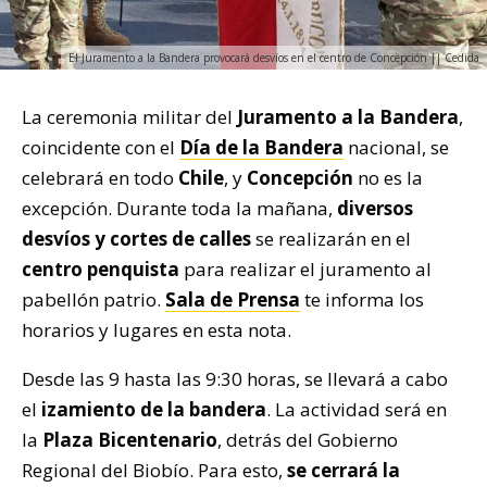
El Juramento a la Bandera provocará desvíos en el centro de Concepción || Cedida
La ceremonia militar del
Juramento a la Bandera
,
coincidente con el
Día de la Bandera
nacional, se
celebrará en todo
Chile
, y
Concepción
no es la
excepción. Durante toda la mañana,
diversos
desvíos y cortes de calles
se realizarán en el
centro penquista
para realizar el juramento al
pabellón patrio.
Sala de Prensa
te informa los
horarios y lugares en esta nota.
Desde las 9 hasta las 9:30 horas, se llevará a cabo
el
izamiento de la bandera
. La actividad será en
la
Plaza Bicentenario
, detrás del Gobierno
Regional del Biobío. Para esto,
se cerrará la