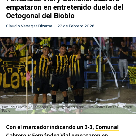
empataron en entretenido duelo del
Octogonal del Biobío
Claudio Venegas Bizama
·
22 de Febrero 2026
Comunal Cabrero 3-3 Fernández Vial Octogonal del Biobío | Foto: Andrés Flores / Tu Deporte
Radio
Con el marcador indicando un 3-3,
Comunal
Cabrero
y
Fernández Vial
empataron en