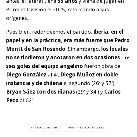
antes: el lateral tiene
33 años
y viene de jugar en
Primera División el 2025, retornando a sus
orígenes.
Pues bien, redondeemos el partido.
Iberia, en el
papel y en la práctica, era más fuerte que Pedro
Montt de San Rosendo
. Sin embargo,
los locales
no se rindieron y anotaron en dos ocasiones
. Los
seis goles del equipo angelino
fueron obra de
Diego González
al 4′,
Diego Muñoz en doble
instancia y de chilena
el segundo (26′ y 57′),
Bryan Sáez con dos dianas
(29′ y 34′) y
Carlos
Pezo
al 62′.
FÚTBOL CHILENO
IBERIA DE LOS ÁNGELES