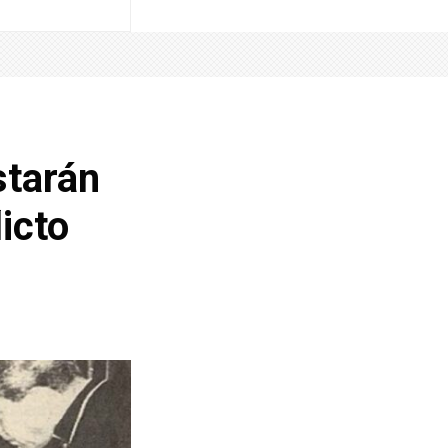
starán
icto