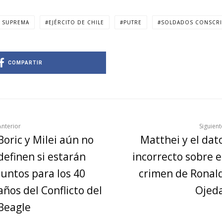
 SUPREMA
EJÉRCITO DE CHILE
PUTRE
SOLDADOS CONSCRI
COMPARTIR
Anterior
Siguient
Boric y Milei aún no
Matthei y el dat
definen si estarán
incorrecto sobre e
juntos para los 40
crimen de Ronal
años del Conflicto del
Ojed
Beagle