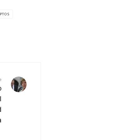
PTOS
e
o
l
d
a