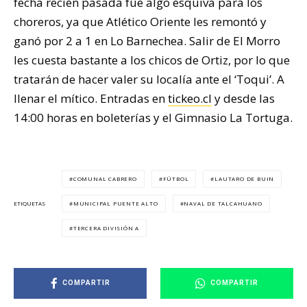
fecha recién pasada fue algo esquiva para los
choreros, ya que Atlético Oriente les remontó y
ganó por 2 a 1 en Lo Barnechea. Salir de El Morro
les cuesta bastante a los chicos de Ortiz, por lo que
tratarán de hacer valer su localía ante el ‘Toqui’. A
llenar el mítico. Entradas en
tickeo.cl
y desde las
14:00 horas en boleterías y el Gimnasio La Tortuga.
COMUNAL CABRERO
FÚTBOL
LAUTARO DE BUIN
MUNICIPAL PUENTE ALTO
NAVAL DE TALCAHUANO
ETIQUETAS
TERCERA DIVISIÓN A
COMPARTIR
COMPARTIR