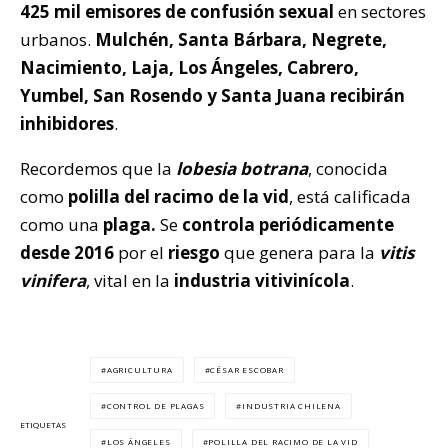
425 mil emisores de confusión sexual
en sectores
urbanos.
Mulchén, Santa Bárbara, Negrete,
Nacimiento, Laja, Los Ángeles, Cabrero,
Yumbel, San Rosendo y Santa Juana recibirán
inhibidores
.
Recordemos que la
lobesia botrana
, conocida
como
polilla del racimo de la vid
, está calificada
como una
plaga.
Se
controla periódicamente
desde 2016
por el
riesgo
que genera para la
vitis
vinifera
, vital en la
industria vitivinícola
.
AGRICULTURA
CÉSAR ESCOBAR
CONTROL DE PLAGAS
INDUSTRIA CHILENA
ETIQUETAS
LOS ÁNGELES
POLILLA DEL RACIMO DE LA VID