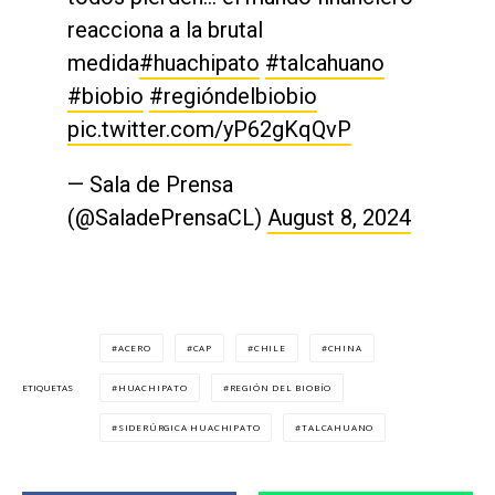
reacciona a la brutal
medida
#huachipato
#talcahuano
#biobio
#regióndelbiobio
pic.twitter.com/yP62gKqQvP
— Sala de Prensa
(@SaladePrensaCL)
August 8, 2024
ACERO
CAP
CHILE
CHINA
HUACHIPATO
REGIÓN DEL BIOBÍO
ETIQUETAS
SIDERÚRGICA HUACHIPATO
TALCAHUANO