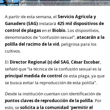
SAG Biobío instala control de plagas para la polilla del racimo de la vid || SAG
A partir de esta semana, el
Servicio Agrícola y
Ganadero (SAG)
instalará
425 mil dispositivos de
control de plagas
en el
Biobío.
Los dispositivos,
denominados de “confusión sexual”,
atacarán a la
polilla del racimo de la vid
, peligrosa para los
cultivos.
El
Director Regional (s) del SAG
,
César Escobar
,
señaló que “la técnica de la confusión sexual es la
principal medida de control
de esta plaga, ya que
se busca evitar la reproducción de esta polilla”.
Desde la institución cuentan con identificación de
puntos claves de reproducción de la polilla
. Por
esto, se
solicita a la comunidad
“
permitir el