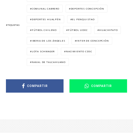
COMUNAL CABRERO
DEPORTES CONCEPCIÓN
DEPORTES HUALPÉN
EL PENQUISTAO
ETIQUETAS
FÚTBOL CHILENO
FÚTBOL UDEC
HUACHIPATO
IBERIA DE LOS ÁNGELES
INTER DE CONCEPCIÓN
LOTA SCHWAGER
NACIMIENTO CDSC
NAVAL DE TALCAHUANO
COMPARTIR
COMPARTIR