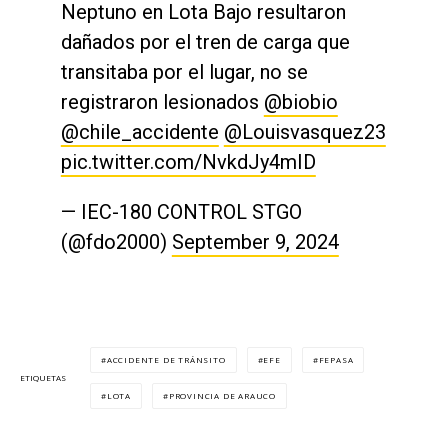
Neptuno en Lota Bajo resultaron
dañados por el tren de carga que
transitaba por el lugar, no se
registraron lesionados
@biobio
@chile_accidente
@Louisvasquez23
pic.twitter.com/NvkdJy4mID
— IEC-180 CONTROL STGO
(@fdo2000)
September 9, 2024
ACCIDENTE DE TRÁNSITO
EFE
FEPASA
ETIQUETAS
LOTA
PROVINCIA DE ARAUCO