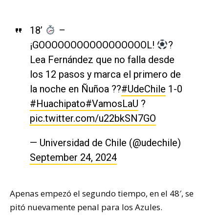
18’
–
¡GOOOOOOOOOOOOOOOOOL!
?
Lea Fernández que no falla desde
los 12 pasos y marca el primero de
la noche en Ñuñoa ??️
#UdeChile
1-0
#Huachipato
#VamosLaU
?
pic.twitter.com/u22bkSN7GO
— Universidad de Chile (@udechile)
September 24, 2024
Apenas empezó el segundo tiempo, en el 48′, se
pitó nuevamente penal para los Azules.