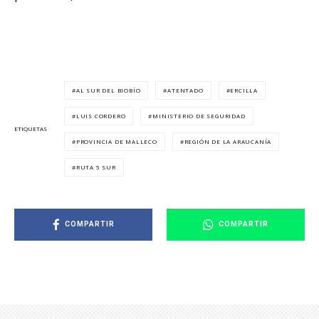
AL SUR DEL BIOBÍO
ATENTADO
ERCILLA
LUIS CORDERO
MINISTERIO DE SEGURIDAD
ETIQUETAS
PROVINCIA DE MALLECO
REGIÓN DE LA ARAUCANÍA
RUTA 5 SUR
COMPARTIR
COMPARTIR