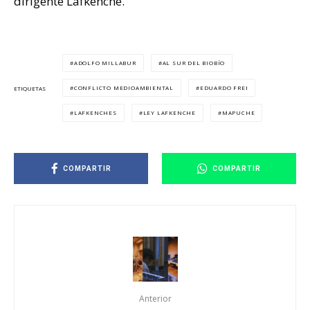
dirigente Lafkenche.
ADOLFO MILLABUR
AL SUR DEL BIOBÍO
CONFLICTO MEDIOAMBIENTAL
EDUARDO FREI
ETIQUETAS
LAFKENCHES
LEY LAFKENCHE
MAPUCHE
COMPARTIR
COMPARTIR
Anterior