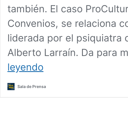
también. El caso ProCultu
Convenios, se relaciona c
liderada por el psiquiatra
Alberto Larraín. Da para 
Quién
leyendo
es
Rodrigo
Díaz
Sala de Prensa
y
qué
tiene
que
ver
con
el