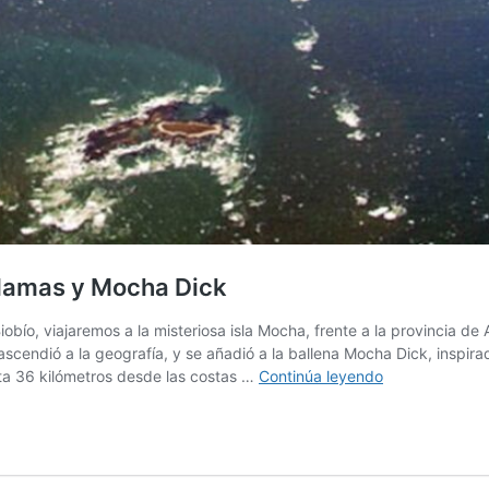
 llamas y Mocha Dick
iobío, viajaremos a la misteriosa isla Mocha, frente a la provincia de 
scendió a la geografía, y se añadió a la ballena Mocha Dick, inspir
Isla
sta 36 kilómetros desde las costas …
Continúa leyendo
Mocha,
la
mística
tierra