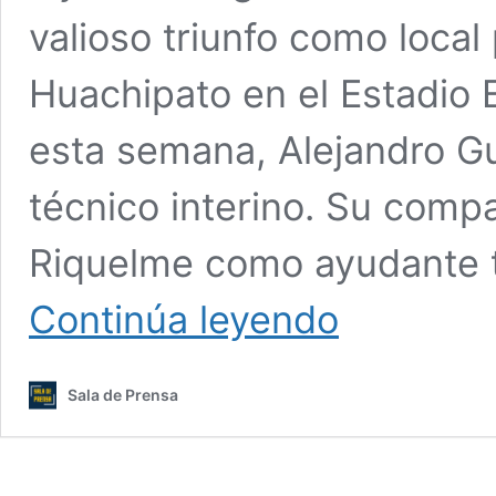
valioso triunfo como local
Huachipato en el Estadio 
esta semana, Alejandro Gu
técnico interino. Su comp
Riquelme como ayudante t
El
Continúa leyendo
‘León
de
Collao’
Sala de Prensa
salió
del
fondo:
Con
técnico