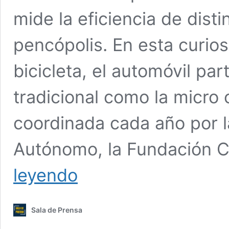
mide la eficiencia de dist
pencópolis. En esta curio
bicicleta, el automóvil pa
tradicional como la micro 
coordinada cada año por l
Autónomo, la Fundación C
Comprobado,
leyendo
la
bicicleta
es
Sala de Prensa
el
medio